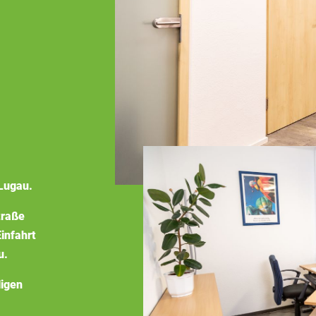
Lugau.
traße
infahrt
u.
ligen