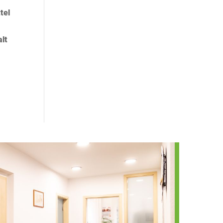
tel
alt