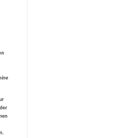
en
eine
ur
 der
enen
n.