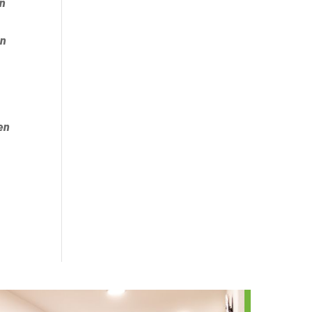
on
en
en