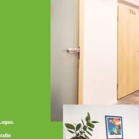
Lugau.
traße