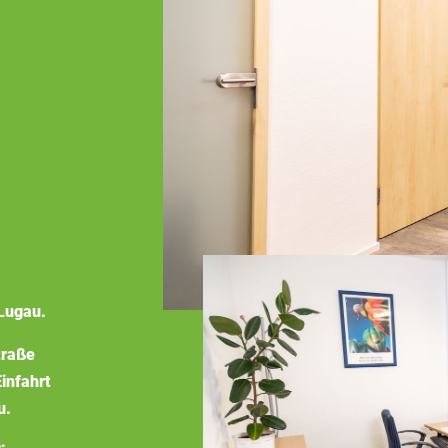
Lugau.
traße
infahrt
u.