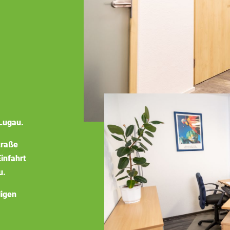
Lugau.
traße
infahrt
u.
ligen