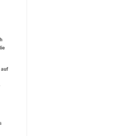
ch
die
 auf
e
s