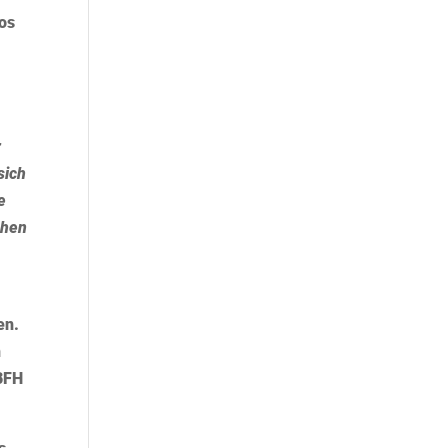
os
r
sich
e
chen
en.
n
 BFH