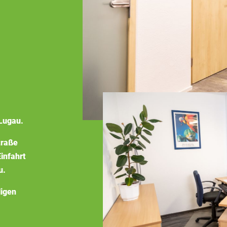
Lugau.
traße
infahrt
u.
ligen