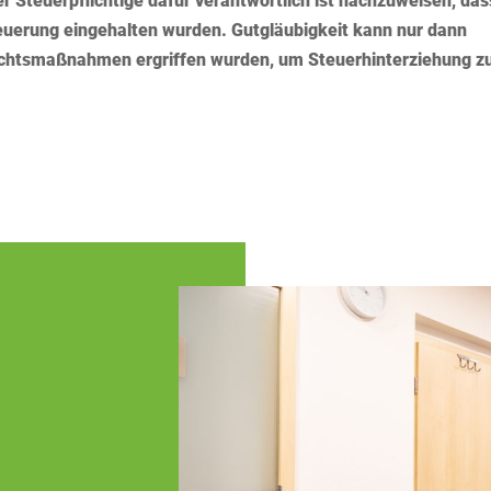
Steuerpflichtige dafür verantwortlich ist nachzuweisen, das
euerung eingehalten wurden. Gutgläubigkeit kann nur dann
ichtsmaßnahmen ergriffen wurden, um Steuerhinterziehung z