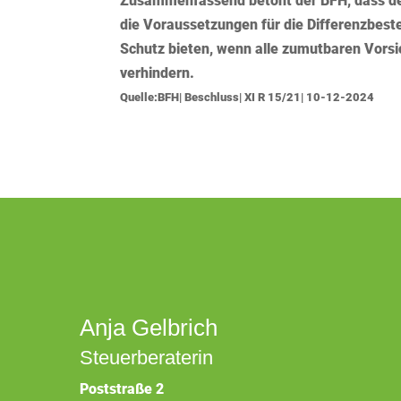
Zusammenfassend betont der BFH, dass der 
die Voraussetzungen für die Differenzbest
Schutz bieten, wenn alle zumutbaren Vors
verhindern.
Quelle:BFH| Beschluss| XI R 15/21| 10-12-2024
Anja Gelbrich
Steuerberaterin
Poststraße 2