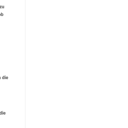
 zu
ob
m die
die