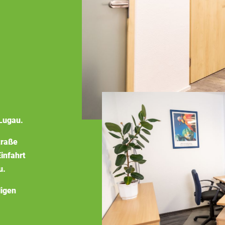
Lugau.
traße
infahrt
u.
ligen