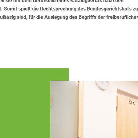
weil sie mit dem Berufsbild eines Katalogberufs nach den
st. Somit spielt die Rechtsprechung des Bundesgerichtshofs zu
ulässig sind, für die Auslegung des Begriffs der freiberufliche