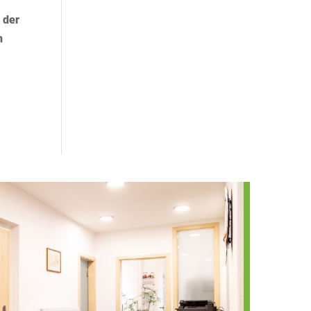
 der
n