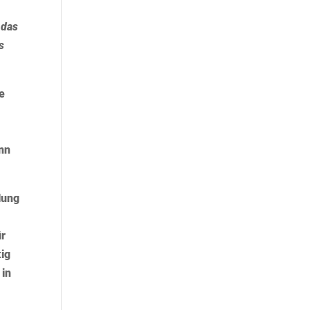
 das
s
ie
inn
lung
ür
tig
 in