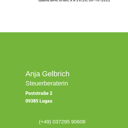
Quelle:BFH| Urteil| X R 29/20| 30-10-2022
Anja Gelbrich
Steuerberaterin
Poststraße 2
09385 Lugau
(+49) 037295 90608