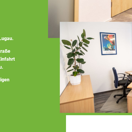
Lugau.
traße
infahrt
u.
ligen