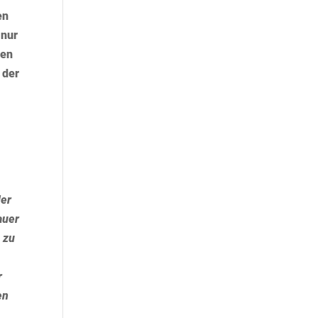
en
 nur
den
 der
der
auer
 zu
r
en