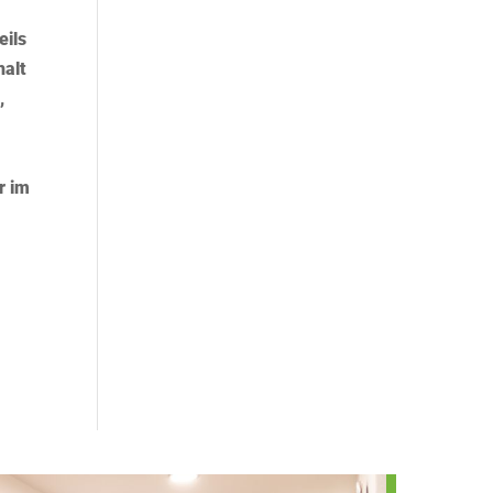
eils
halt
,
r im