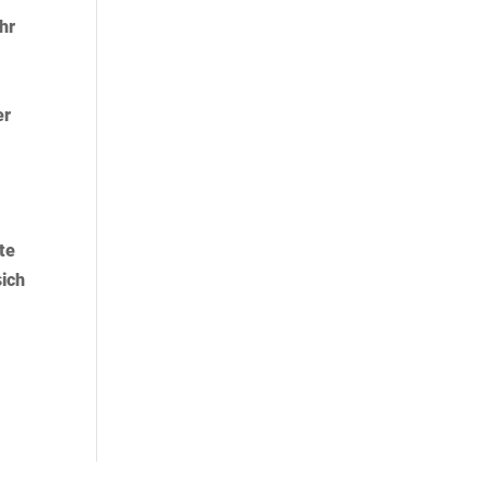
hr
er
te
sich