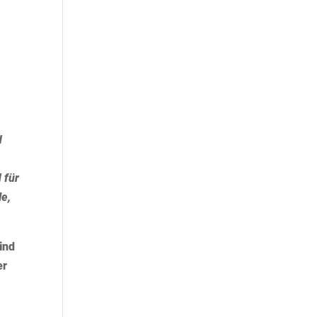
d
 für
le,
ind
er