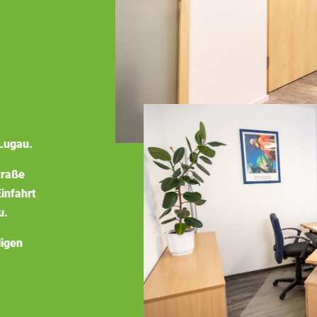
Lugau.
traße
infahrt
u.
ligen