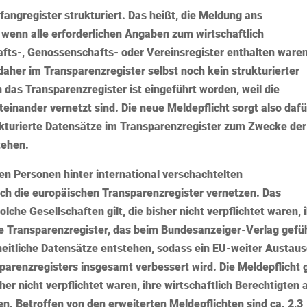
fangregister strukturiert. Das heißt, die Meldung ans
h, wenn alle erforderlichen Angaben zum
wirtschaftlich
afts-, Genossenschafts- oder Vereinsregister enthalten waren
daher im Transparenzregister selbst noch kein strukturierter
 das Transparenzregister
ist eingeführt worden, weil die
einander vernetzt sind. Die neue Meldepflicht sorgt also dafü
rukturierte Datensätze im Transparenzregister zum Zwecke der
tehen.
n Personen hinter international verschachtelten
ich die
europäischen
Transparenzregister vernetzen. Das
lche Gesellschaften gilt, die bisher nicht verpflichtet waren, 
 Transparenzregister, das beim Bundesanzeiger-Verlag gefü
inheitliche Datensätze entstehen, sodass ein EU-weiter Austau
arenzregisters insgesamt verbessert wird. Die Meldepflicht g
her nicht verpflichtet waren, ihre wirtschaftlich Berechtigten 
n. Betroffen von den erweiterten Meldepflichten sind ca. 2,3