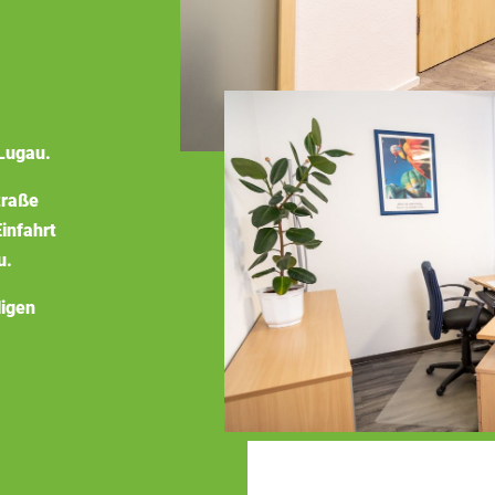
Lugau.
traße
infahrt
u.
ligen